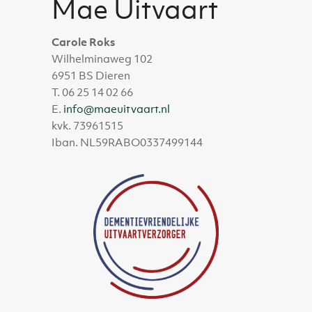
Mae Uitvaart
Carole Roks
Wilhelminaweg 102
6951 BS Dieren
T. 06 25 14 02 66
E.
info@maeuitvaart.nl
kvk. 73961515
Iban. NL59RABO0337499144